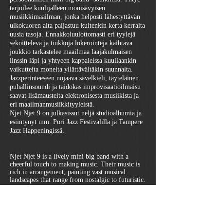
tarjoilee kuulijalleen monisävyisen
musiikkimaailman, jonka helposti lähestyttävän
ulkokuoren alta paljastuu kuitenkin kerta kerralta
uusia tasoja. Ennakkoluulottomasti eri tyylejä
sekoitteleva ja tiukkoja lokerointeja kaihtava
joukkio tarkastelee maailmaa laajakulmaisen
linssin läpi ja yhtyeen kappaleissa kuullaankin
vaikutteita monelta yllättävältäkin suunnalta.
Jazzperinteeseen nojaava sävelkieli, täyteläinen
puhallinsoundi ja taidokas improvisaatioilmaisu
saavat lisämausteita elektronisesta musiikista ja
eri maailmanmusiikkityyleistä.
Njet Njet 9 on julkasissut neljä studioalbumia ja
esiintynyt mm. Pori Jazz Festivalilla ja Tampere
Jazz Happeningissä.
Njet Njet 9 is a lively mini big band with a
cheerful touch to making music. Their music is
rich in arrangement, painting vast musical
landscapes that range from nostalgic to futuristic.
As band leader Ville Kyttälä puts it "Njet Njet 9's
music sounds like Zappa and Zawinul are
playing tennis with Massive Attack at a Swedish
summer cottage". Easy going the music may be,