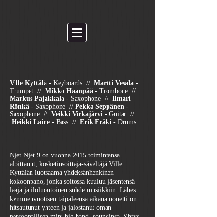
Ville Kyttälä
- Keyboards //
Martti Vesala
-
Trumpet //
Mikko Haanpää
- Trombone //
Markus Pajakkala
- Saxophone //
Ilmari
Rönkä
- Saxophone //
Pekka Seppänen
-
Saxophone //
Veikki Virkajärvi
- Guitar //
Heikki Laine
- Bass //
Erik Fräki
- Drums
Njet Njet 9 on vuonna 2015 toimintansa
aloittanut, kosketinsoittaja-säveltäjä Ville
Kyttälän luotsaama yhdeksänhenkinen
kokoonpano, jonka soitossa kuuluu jäsentensä
laaja ja iloluontoinen suhde musiikkiin. Lähes
kymmenvuotisen taipaleensa aikana nonetti on
hitsautunut yhteen ja jalostanut oman
persoonallisen mini big band -soundinsa. Yhtye